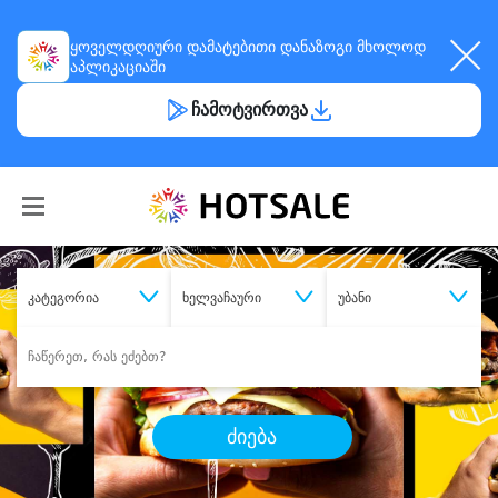
ყოველდღიური
დამატებითი დანაზოგი
მხოლოდ
აპლიკაციაში
ჩამოტვირთვა
კატეგორია
ხელვაჩაური
უბანი
ძიება
შეიძინე
სასურველი მომსახურება