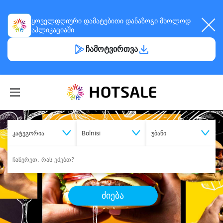
ყოველდღიური
დამატებითი დანაზოგი
მხოლოდ
აპლიკაციაში
ჩამოტვირთვა
კატეგორია
Bolnisi
უბანი
ძიება
შეიძინე
სასურველი მომსახურება