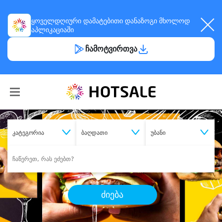
ყოველდღიური
დამატებითი დანაზოგი
მხოლოდ
აპლიკაციაში
ჩამოტვირთვა
კატეგორია
ბაღდათი
უბანი
ძიება
შეიძინე
სასურველი მომსახურება