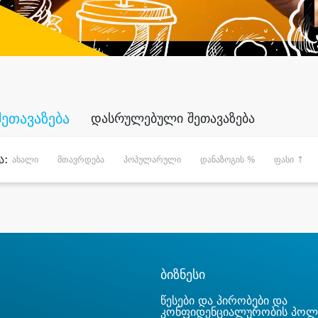
შეთავაზება
დასრულებული შეთავაზება
ა:
ახალი
მთავრდება
პოპულარული
დანაზოგის %
ფასი ↑
ბიზნესი
წესები და პირობები და
კონფიდენციალურობის პოლ