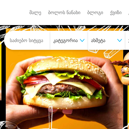
Android A
უქტებზე
მალე
ბოლოს ნანახი
ბლოგი
ქვიზი
კატეგორია
ახმეტა
შეიძინე
სასურველი მომსახურე