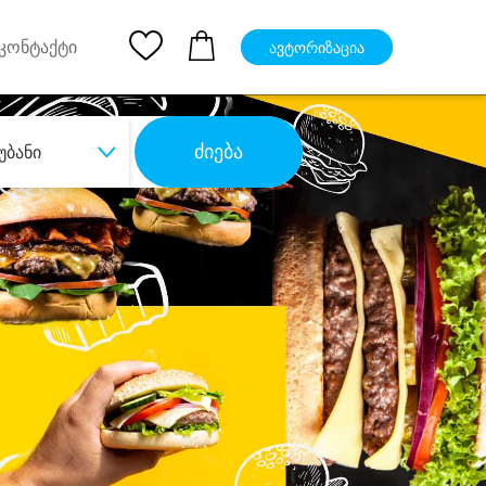
pp
Ios App
კონტაქტი
ავტორიზაცია
ძიება
უბანი
ბა
დიდი დანაზოგით