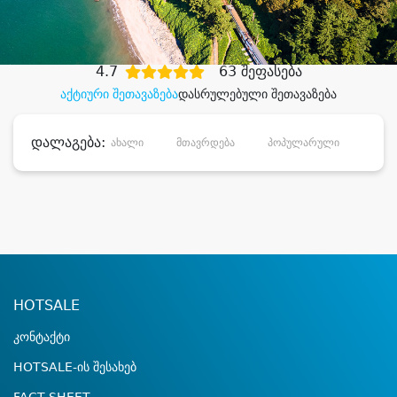
დიდი დანაზოგით
4.7
63 შეფასება
აქტიური შეთავაზება
დასრულებული შეთავაზება
დალაგება:
ახალი
მთავრდება
პოპულარული
დანა
HOTSALE
კონტაქტი
HOTSALE-ის შესახებ