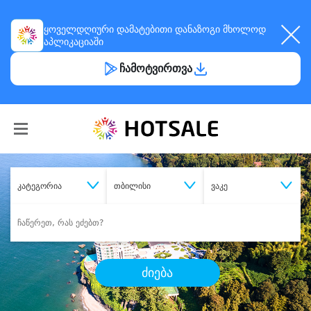
ყოველდღიური
დამატებითი დანაზოგი
მხოლოდ
აპლიკაციაში
ჩამოტვირთვა
კატეგორია
თბილისი
ვაკე
ძიება
შეიძინე
სასურველი მომსახურება