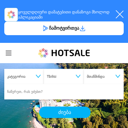
ყოველდღიური
დამატებითი დანაზოგი
მხოლოდ
აპლიკაციაში
ჩამოტვირთვა
კატეგორია
Tbilisi
მთაწმინდა
ძიება
შეიძინე
სასურველი მომსახურება