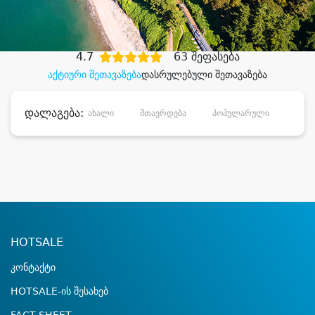
დიდი დანაზოგით
4.7
63 შეფასება
აქტიური შეთავაზება
დასრულებული შეთავაზება
დალაგება:
ახალი
მთავრდება
პოპულარული
დანა
HOTSALE
კონტაქტი
HOTSALE-ის შესახებ