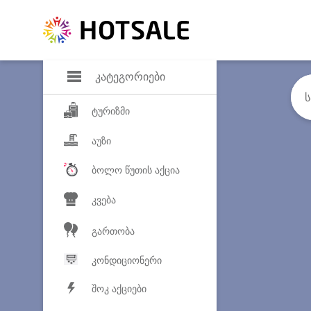
დანაზოგი
საყვარელ პროდ
კატეგორიები
ტურიზმი
აუზი
ბოლო წუთის აქცია
კვება
გართობა
კონდიციონერი
შოკ აქციები