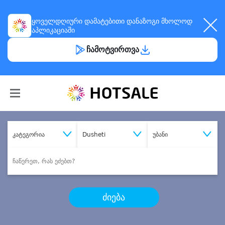
ყოველდღიური
დამატებითი დანაზოგი
მხოლოდ
აპლიკაციაში
ჩამოტვირთვა
კატეგორია
Dusheti
უბანი
ძიება
შეიძინე
სასურველი მომსახურება