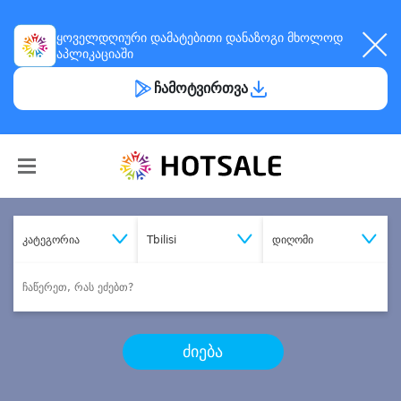
ყოველდღიური
დამატებითი დანაზოგი
მხოლოდ
აპლიკაციაში
ჩამოტვირთვა
კატეგორია
Tbilisi
დიღომი
ძიება
შეიძინე
სასურველი მომსახურება