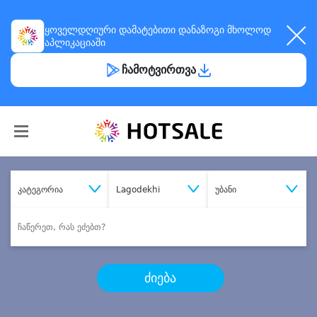
ყოველდღიური
დამატებითი დანაზოგი
მხოლოდ
აპლიკაციაში
ჩამოტვირთვა
კატეგორია
Lagodekhi
უბანი
ძიება
შეიძინე
სასურველი მომსახურება