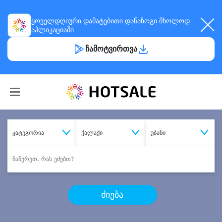
ყოველდღიური
დამატებითი დანაზოგი
მხოლოდ
აპლიკაციაში
ჩამოტვირთვა
კატეგორია
ქალაქი
უბანი
ძიება
შეიძინე
სასურველი მომსახურება