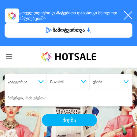
ყოველდღიური
დამატებითი დანაზოგი
მხოლოდ
აპლიკაციაში
ჩამოტვირთვა
კატეგორია
Bazaleti
უბანი
ძიება
შეიძინე
სასურველი მომსახურება