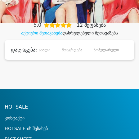
დიდი დანაზოგით
5.0
12 შეფასება
აქტიური შეთავაზება
დასრულებული შეთავაზება
დალაგება:
ახალი
მთავრდება
პოპულარული
დანა
HOTSALE
კონტაქტი
HOTSALE-ის შესახებ