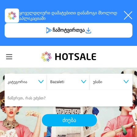
ყოველდღიური
დამატებითი დანაზოგი
მხოლოდ
აპლიკაციაში
ჩამოტვირთვა
კატეგორია
Bazaleti
უბანი
ძიება
შეიძინე
სასურველი მომსახურება