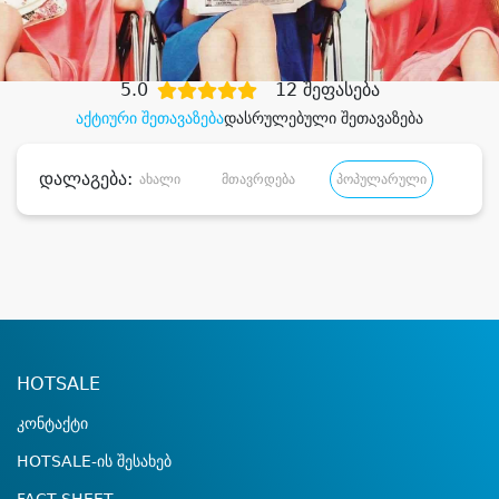
დიდი დანაზოგით
5.0
12 შეფასება
აქტიური შეთავაზება
დასრულებული შეთავაზება
დალაგება:
ახალი
მთავრდება
პოპულარული
დანა
HOTSALE
კონტაქტი
HOTSALE-ის შესახებ