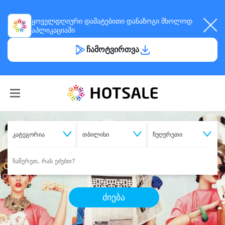
ყოველდღიური
დამატებითი დანაზოგი
მხოლოდ
აპლიკაციაში
ჩამოტვირთვა
კატეგორია
თბილისი
ჩუღურეთი
ძიება
შეიძინე
სასურველი მომსახურება