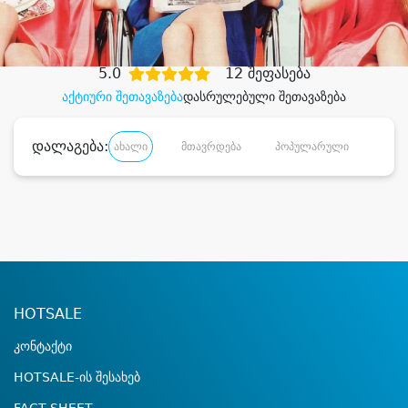
დიდი დანაზოგით
5.0
12 შეფასება
აქტიური შეთავაზება
დასრულებული შეთავაზება
დალაგება:
ახალი
მთავრდება
პოპულარული
დანა
HOTSALE
კონტაქტი
HOTSALE-ის შესახებ