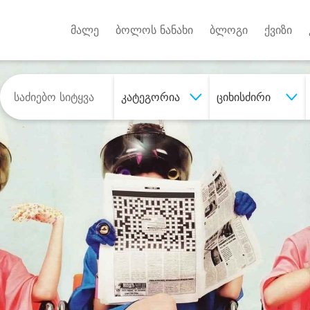
Android A
უქტებზე
მალე
ბოლოს ნანახი
ბლოგი
ქვიზი
კატეგორია
ციხისძირი
შეიძინე
სასურველი მომსახურე