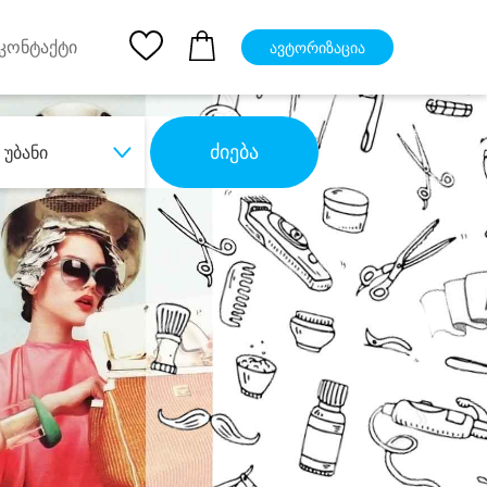
pp
Ios App
კონტაქტი
ავტორიზაცია
ძიება
უბანი
ბა
დიდი დანაზოგით