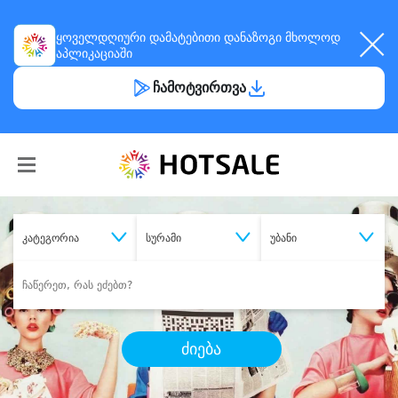
ყოველდღიური
დამატებითი დანაზოგი
მხოლოდ
აპლიკაციაში
ჩამოტვირთვა
კატეგორია
სურამი
უბანი
ძიება
შეიძინე
სასურველი მომსახურება