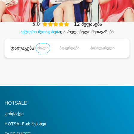
დიდი დანაზოგით
5.0
12 შეფასება
აქტიური შეთავაზება
დასრულებული შეთავაზება
დალაგება:
ახალი
მთავრდება
პოპულარული
დანა
HOTSALE
კონტაქტი
HOTSALE-ის შესახებ