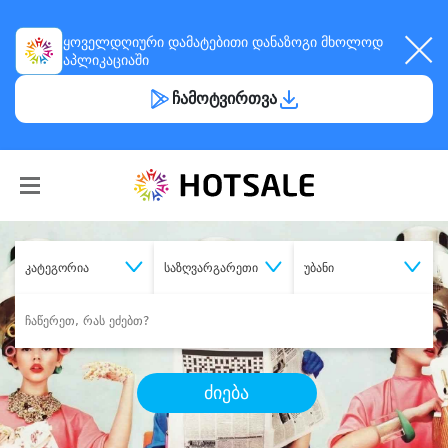
ყოველდღიური
დამატებითი დანაზოგი
მხოლოდ
აპლიკაციაში
ჩამოტვირთვა
კატეგორია
საზღვარგარეთი
უბანი
ძიება
შეიძინე
სასურველი მომსახურება