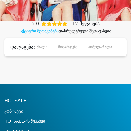
დიდი დანაზოგით
5.0
12 შეფასება
აქტიური შეთავაზება
დასრულებული შეთავაზება
დალაგება:
ახალი
მთავრდება
პოპულარული
დანა
HOTSALE
კონტაქტი
HOTSALE-ის შესახებ