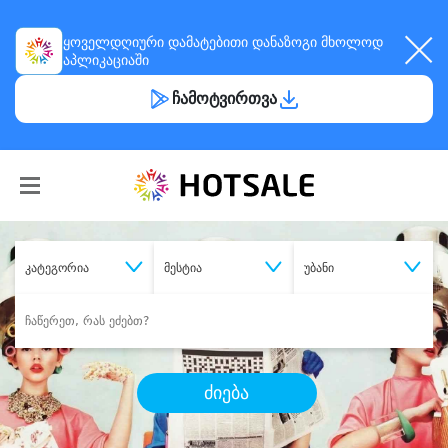
ყოველდღიური
დამატებითი დანაზოგი
მხოლოდ
აპლიკაციაში
ჩამოტვირთვა
კატეგორია
მესტია
უბანი
ძიება
შეიძინე
სასურველი მომსახურება