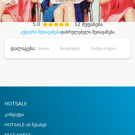
დიდი დანაზოგით
5.0
12 შეფასება
აქტიური შეთავაზება
დასრულებული შეთავაზება
დალაგება:
ახალი
მთავრდება
პოპულარული
დანა
HOTSALE
კონტაქტი
HOTSALE-ის შესახებ