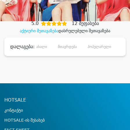
დიდი დანაზოგით
5.0
12 შეფასება
აქტიური შეთავაზება
დასრულებული შეთავაზება
დალაგება:
ახალი
მთავრდება
პოპულარული
დანა
HOTSALE
კონტაქტი
HOTSALE-ის შესახებ