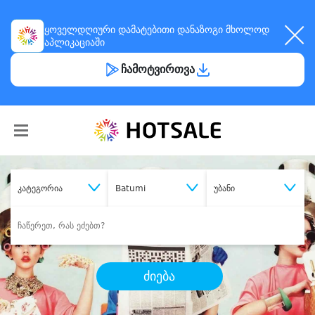
ყოველდღიური
დამატებითი დანაზოგი
მხოლოდ
აპლიკაციაში
ჩამოტვირთვა
კატეგორია
Batumi
უბანი
ძიება
შეიძინე
სასურველი მომსახურება