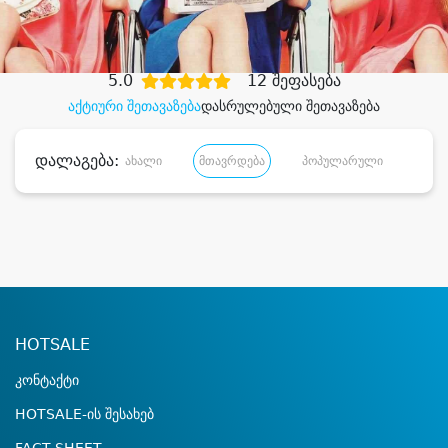
დიდი დანაზოგით
5.0
12 შეფასება
აქტიური შეთავაზება
დასრულებული შეთავაზება
დალაგება:
ახალი
მთავრდება
პოპულარული
დანა
HOTSALE
კონტაქტი
HOTSALE-ის შესახებ