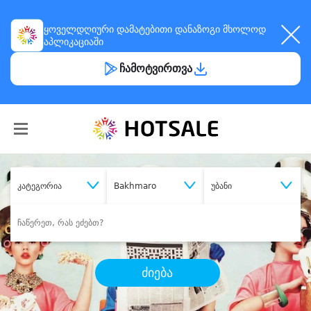
ყოველდღიური
დამატებითი დანაზოგი
მხოლოდ
აპლიკაციაში
ჩამოტვირთვა
კატეგორია
Bakhmaro
უბანი
ძიება
შეიძინე
სასურველი მომსახურება