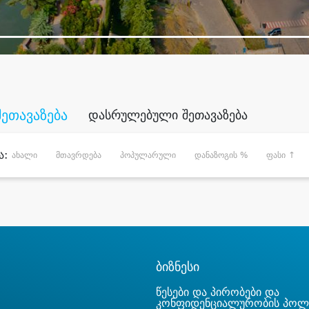
შეთავაზება
დასრულებული შეთავაზება
ა:
ახალი
მთავრდება
პოპულარული
დანაზოგის %
ფასი ↑
ბიზნესი
წესები და პირობები და
კონფიდენციალურობის პოლ