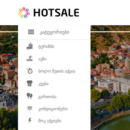
დანაზოგი
საყვარელ პროდ
კატეგორიები
ტურიზმი
აუზი
ბოლო წუთის აქცია
კვება
გართობა
კონდიციონერი
შოკ აქციები