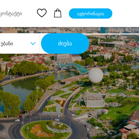
pp
Ios App
კონტაქტი
ავტორიზაცია
ძიება
უბანი
ბა
დიდი დანაზოგით