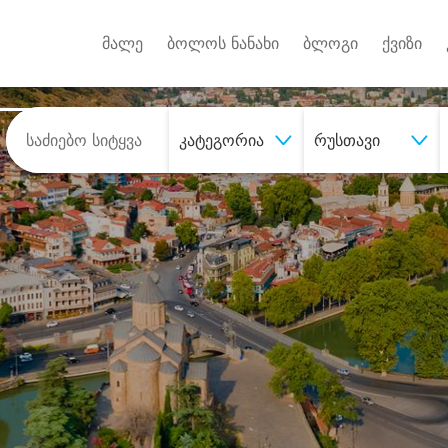
Android A
უქტებზე
მალე
ბოლოს ნანახი
ბლოგი
ქვიზი
კატეგორია
რუსთავი
შეიძინე
სასურველი მომსახურე