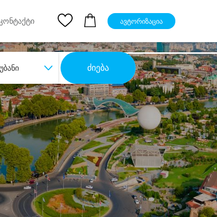
pp
Ios App
კონტაქტი
ავტორიზაცია
ძიება
უბანი
ბა
დიდი დანაზოგით