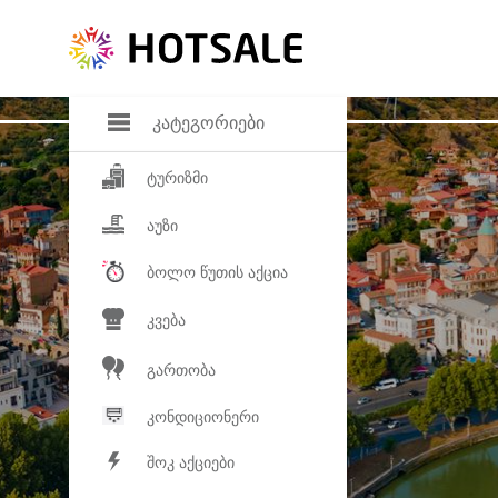
დანაზოგი
საყვარელ პროდ
კატეგორიები
ტურიზმი
აუზი
ბოლო წუთის აქცია
კვება
გართობა
კონდიციონერი
შოკ აქციები