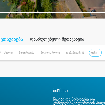
შეთავაზება
დასრულებული შეთავაზება
ა:
ახალი
მთავრდება
პოპულარული
დანაზოგის %
ფასი ↑
ბიზნესი
წესები და პირობები და
კონფიდენციალურობის პოლ