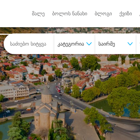
Android A
უქტებზე
მალე
ბოლოს ნანახი
ბლოგი
ქვიზი
კატეგორია
საირმე
შეიძინე
სასურველი მომსახურე