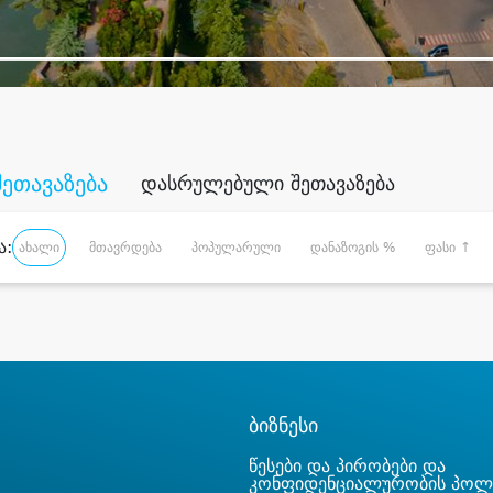
შეთავაზება
დასრულებული შეთავაზება
ა:
ახალი
მთავრდება
პოპულარული
დანაზოგის %
ფასი ↑
ბიზნესი
წესები და პირობები და
კონფიდენციალურობის პოლ