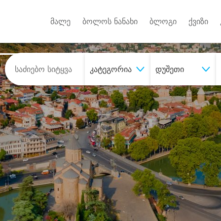
Android A
უქტებზე
მალე
ბოლოს ნანახი
ბლოგი
ქვიზი
კატეგორია
დუშეთი
შეიძინე
სასურველი მომსახურე