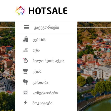
დანაზოგი
საყვარელ პროდ
კატეგორიები
ტურიზმი
აუზი
ბოლო წუთის აქცია
კვება
გართობა
კონდიციონერი
შოკ აქციები