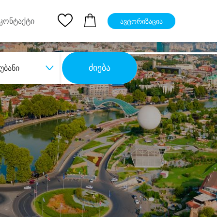
pp
Ios App
კონტაქტი
ავტორიზაცია
ძიება
უბანი
ბა
დიდი დანაზოგით