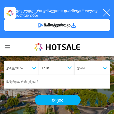
ყოველდღიური
დამატებითი დანაზოგი
მხოლოდ
აპლიკაციაში
ჩამოტვირთვა
კატეგორია
Tbilisi
უბანი
ძიება
შეიძინე
სასურველი მომსახურება