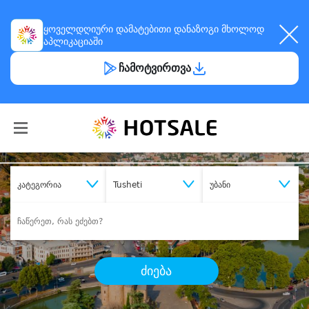
ყოველდღიური
დამატებითი დანაზოგი
მხოლოდ
აპლიკაციაში
ჩამოტვირთვა
კატეგორია
Tusheti
უბანი
ძიება
შეიძინე
სასურველი მომსახურება