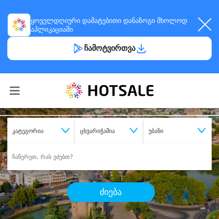
ყოველდღიური
დამატებითი დანაზოგი
მხოლოდ
აპლიკაციაში
ჩამოტვირთვა
კატეგორია
ცხვარიჭამია
უბანი
ძიება
შეიძინე
სასურველი მომსახურება