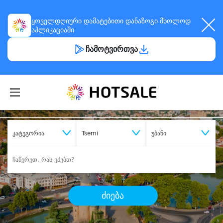
ყოველდღიური
დამატებითი დანაზოგი
მხოლოდ
აპლიკაციაში
ჩამოტვირთვა
კატეგორია
Tsemi
უბანი
ძიება
შეიძინე
სასურველი მომსახურება