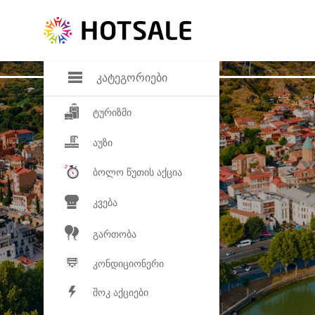
დანაზოგი
საყვარელ პროდ
კატეგორიები
ტურიზმი
აუზი
ბოლო წუთის აქცია
კვება
გართობა
კონდიციონერი
შოკ აქციები