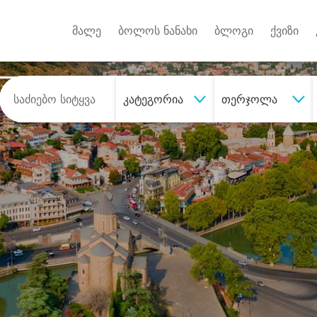
Android A
უქტებზე
მალე
ბოლოს ნანახი
ბლოგი
ქვიზი
კატეგორია
თერჯოლა
შეიძინე
სასურველი მომსახურე