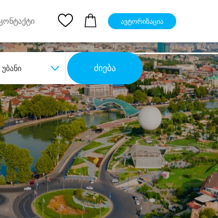
pp
Ios App
კონტაქტი
ავტორიზაცია
ძიება
უბანი
ბა
დიდი დანაზოგით