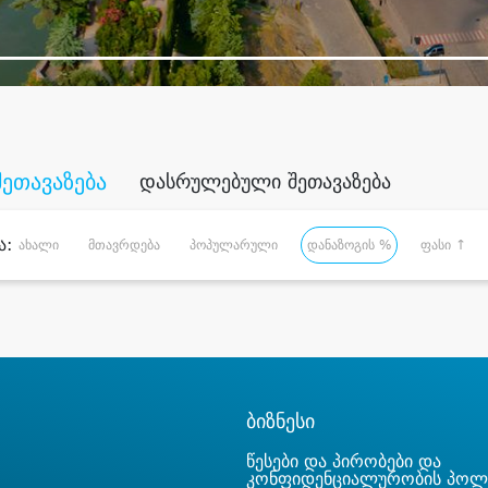
შეთავაზება
დასრულებული შეთავაზება
ა:
ახალი
მთავრდება
პოპულარული
დანაზოგის %
ფასი ↑
ბიზნესი
წესები და პირობები და
კონფიდენციალურობის პოლ