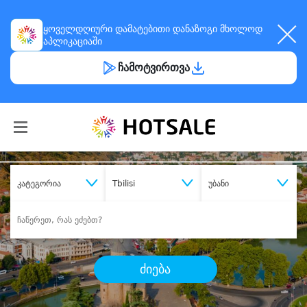
ყოველდღიური
დამატებითი დანაზოგი
მხოლოდ
აპლიკაციაში
ჩამოტვირთვა
კატეგორია
Tbilisi
უბანი
ძიება
შეიძინე
სასურველი მომსახურება