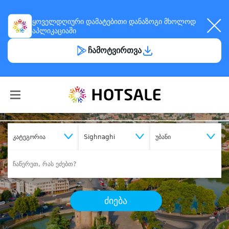
ყოველდღიური
დამატებითი დანაზოგი
მხოლოდ
აპლიკაციაში
ჩამოტვირთვა
კატეგორია
Sighnaghi
უბანი
ძიება
შეიძინე
სასურველი მომსახურება