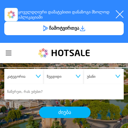
ყოველდღიური
დამატებითი დანაზოგი
მხოლოდ
აპლიკაციაში
ჩამოტვირთვა
კატეგორია
ზუგდიდი
უბანი
ძიება
შეიძინე
სასურველი მომსახურება