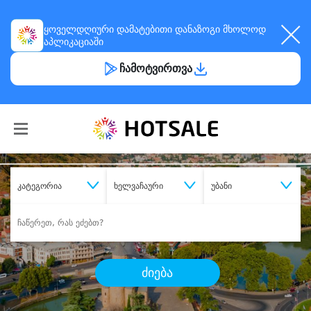
ყოველდღიური
დამატებითი დანაზოგი
მხოლოდ
აპლიკაციაში
ჩამოტვირთვა
კატეგორია
ხელვაჩაური
უბანი
ძიება
შეიძინე
სასურველი მომსახურება