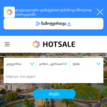
ყოველდღიური
დამატებითი დანაზოგი
მხოლოდ
აპლიკაციაში
ჩამოტვირთვა
კატეგორია
გონიო, კვარიათი
უბანი
ძიება
შეიძინე
სასურველი მომსახურება