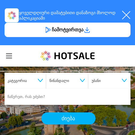
ყოველდღიური
დამატებითი დანაზოგი
მხოლოდ
აპლიკაციაში
ჩამოტვირთვა
კატეგორია
წინანდალი
უბანი
ძიება
შეიძინე
სასურველი მომსახურება