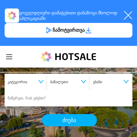
ყოველდღიური
დამატებითი დანაზოგი
მხოლოდ
აპლიკაციაში
ჩამოტვირთვა
კატეგორია
ბაზალეთი
უბანი
ძიება
შეიძინე
სასურველი მომსახურება