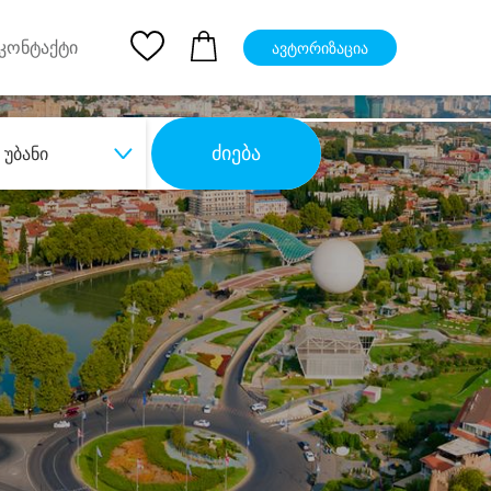
pp
Ios App
კონტაქტი
ავტორიზაცია
ძიება
უბანი
ბა
დიდი დანაზოგით