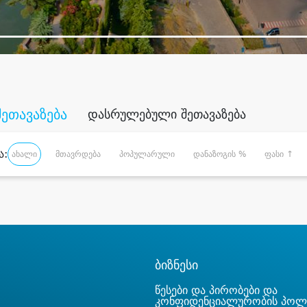
შეთავაზება
დასრულებული შეთავაზება
ა:
ახალი
მთავრდება
პოპულარული
დანაზოგის %
ფასი ↑
ბიზნესი
წესები და პირობები და
კონფიდენციალურობის პოლ