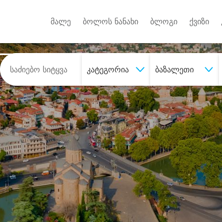
Android A
უქტებზე
მალე
ბოლოს ნანახი
ბლოგი
ქვიზი
კატეგორია
ბაზალეთი
შეიძინე
სასურველი მომსახურე