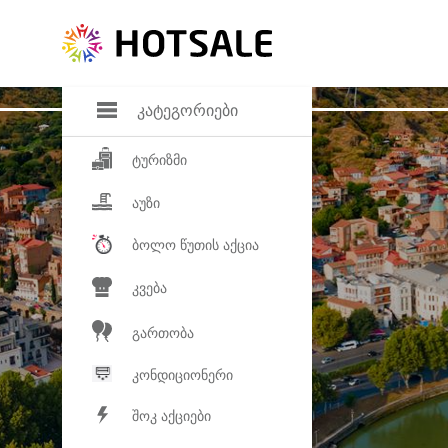
დანაზოგი
საყვარელ პროდ
კატეგორიები
ტურიზმი
აუზი
ბოლო წუთის აქცია
კვება
გართობა
კონდიციონერი
შოკ აქციები