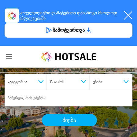
ყოველდღიური
დამატებითი დანაზოგი
მხოლოდ
აპლიკაციაში
ჩამოტვირთვა
კატეგორია
Bazaleti
უბანი
ძიება
შეიძინე
სასურველი მომსახურება