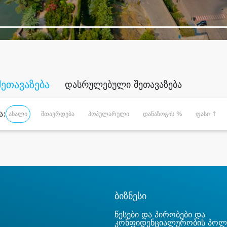
შეთავაზება
დასრულებული შეთავაზება
ა:
ახალი
მთავრდება
პოპულარული
დანაზოგის %
ფასი ↑
ბიზნესი
წესები და პირობები და
კონფიდენციალურობის პოლ