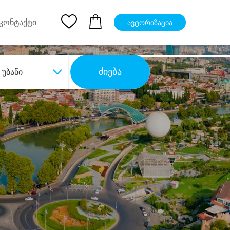
pp
Ios App
კონტაქტი
ავტორიზაცია
ძიება
უბანი
ბა
დიდი დანაზოგით