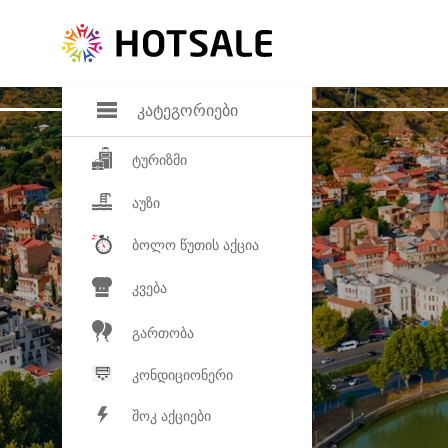
დანაზოგი
საყვარელ პროდ
კატეგორიები
ტურიზმი
აუზი
ბოლო წუთის აქცია
კვება
გართობა
კონდიციონერი
შოკ აქციები