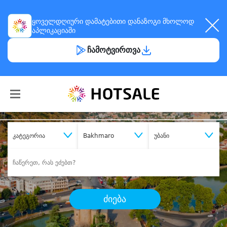
ყოველდღიური
დამატებითი დანაზოგი
მხოლოდ
აპლიკაციაში
ჩამოტვირთვა
კატეგორია
Bakhmaro
უბანი
ძიება
შეიძინე
სასურველი მომსახურება