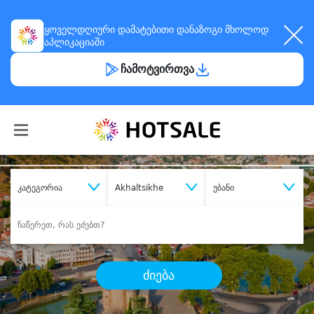
ყოველდღიური
დამატებითი დანაზოგი
მხოლოდ
აპლიკაციაში
ჩამოტვირთვა
კატეგორია
Akhaltsikhe
უბანი
ძიება
შეიძინე
სასურველი მომსახურება