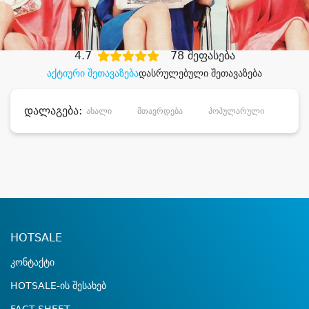
დიდი დანაზოგით
4.7
78 შეფასება
აქტიური შეთავაზება
დასრულებული შეთავაზება
დალაგება:
ახალი
მთავრდება
პოპულარული
დანა
HOTSALE
კონტაქტი
HOTSALE-ის შესახებ