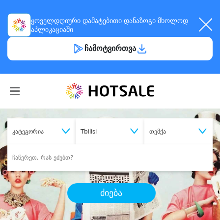
ყოველდღიური
დამატებითი დანაზოგი
მხოლოდ
აპლიკაციაში
ჩამოტვირთვა
კატეგორია
Tbilisi
თემქა
ძიება
შეიძინე
სასურველი მომსახურება