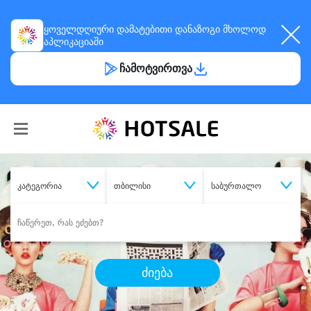
ყოველდღიური
დამატებითი დანაზოგი
მხოლოდ
აპლიკაციაში
ჩამოტვირთვა
კატეგორია
თბილისი
საბურთალო
ძიება
შეიძინე
სასურველი მომსახურება