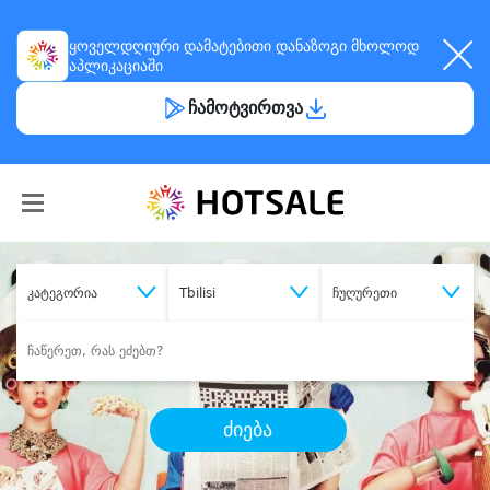
ყოველდღიური
დამატებითი დანაზოგი
მხოლოდ
აპლიკაციაში
ჩამოტვირთვა
კატეგორია
Tbilisi
ჩუღურეთი
ძიება
შეიძინე
სასურველი მომსახურება