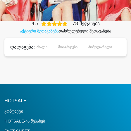
დიდი დანაზოგით
4.7
78 შეფასება
აქტიური შეთავაზება
დასრულებული შეთავაზება
დალაგება:
ახალი
მთავრდება
პოპულარული
დანა
HOTSALE
კონტაქტი
HOTSALE-ის შესახებ