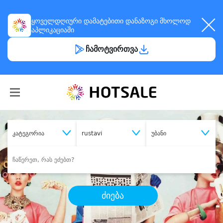
ყოველდღიური
დამატებითი დანაზოგი
მხოლოდ
აპლიკაციაში
ჩამოტვირთვა
კატეგორია
rustavi
უბანი
ძიება
შეიძინე
სასურველი მომსახურება