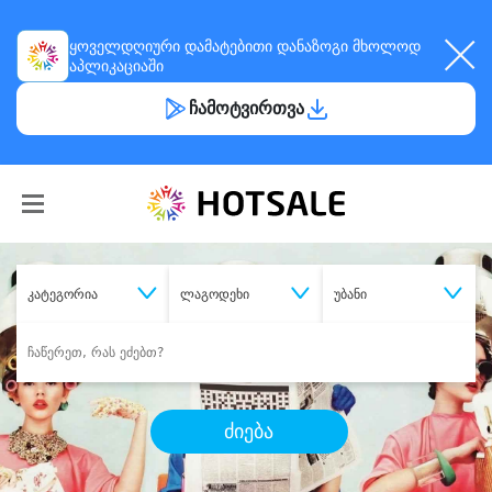
ყოველდღიური
დამატებითი დანაზოგი
მხოლოდ
აპლიკაციაში
ჩამოტვირთვა
კატეგორია
ლაგოდეხი
უბანი
ძიება
შეიძინე
სასურველი მომსახურება