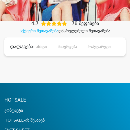
დიდი დანაზოგით
4.7
78 შეფასება
აქტიური შეთავაზება
დასრულებული შეთავაზება
დალაგება:
ახალი
მთავრდება
პოპულარული
დანა
HOTSALE
კონტაქტი
HOTSALE-ის შესახებ