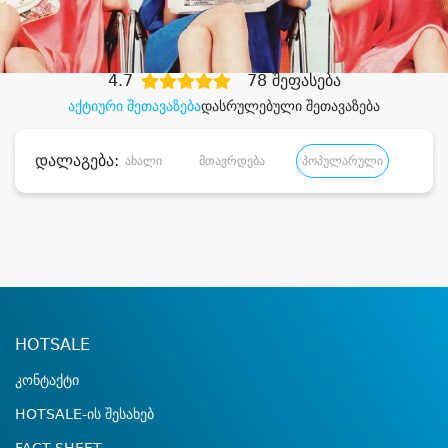
დიდი დანაზოგით
4.7
78 შეფასება
აქტიური შეთავაზება
დასრულებული შეთავაზება
დალაგება:
ახალი
მთავრდება
პოპულარული
დანა
HOTSALE
კონტაქტი
HOTSALE-ის შესახებ