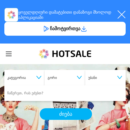
ყოველდღიური
დამატებითი დანაზოგი
მხოლოდ
აპლიკაციაში
ჩამოტვირთვა
კატეგორია
გორი
უბანი
ძიება
შეიძინე
სასურველი მომსახურება