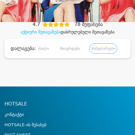
დიდი დანაზოგით
4.7
78 შეფასება
აქტიური შეთავაზება
დასრულებული შეთავაზება
დალაგება:
ახალი
მთავრდება
პოპულარული
დანა
HOTSALE
კონტაქტი
HOTSALE-ის შესახებ