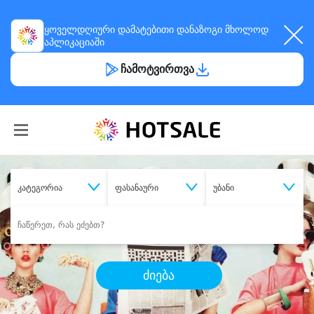
ყოველდღიური
დამატებითი დანაზოგი
მხოლოდ
აპლიკაციაში
ჩამოტვირთვა
კატეგორია
ფასანაური
უბანი
ძიება
შეიძინე
სასურველი მომსახურება