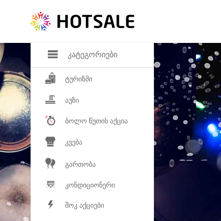
დანაზოგი
საყვარელ პროდ
კატეგორიები
ტურიზმი
აუზი
ბოლო წუთის აქცია
კვება
გართობა
კონდიციონერი
შოკ აქციები