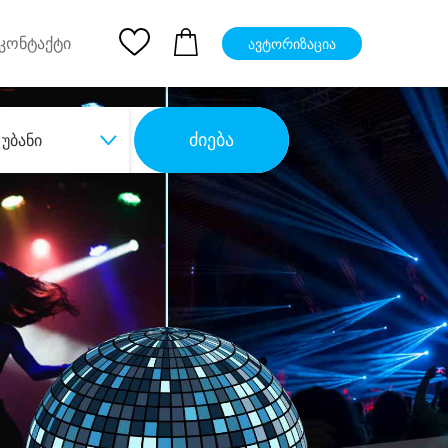
pp
Ios App
კონტაქტი
ავტორიზაცია
ძიება
უბანი
ბა
დიდი დანაზოგით