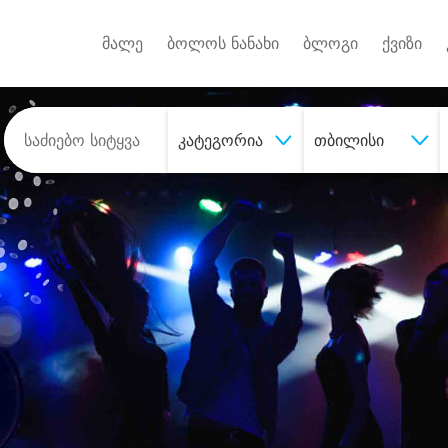
Android A
უქტებზე
მალე
ბოლოს ნანახი
ბლოგი
ქვიზი
კატეგორია
თბილისი
შეიძინე
სასურველი მომსახურე