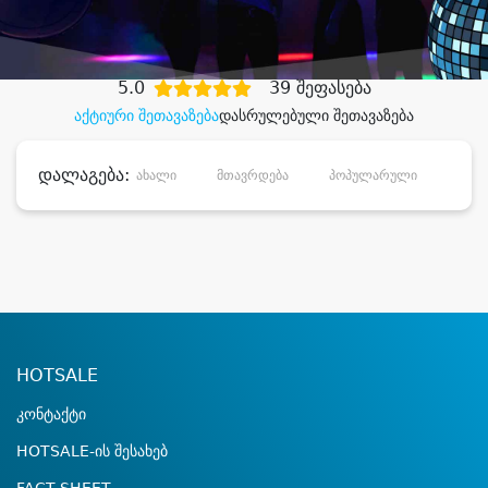
დიდი დანაზოგით
5.0
39 შეფასება
აქტიური შეთავაზება
დასრულებული შეთავაზება
დალაგება:
ახალი
მთავრდება
პოპულარული
დანა
HOTSALE
კონტაქტი
HOTSALE-ის შესახებ