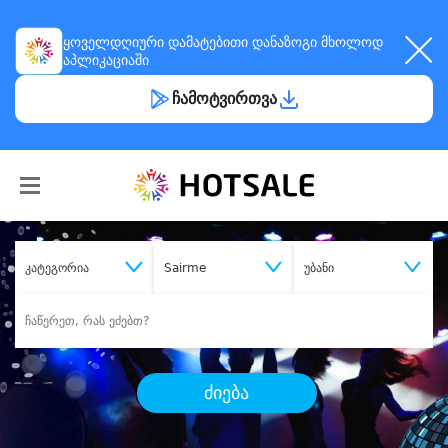
ყოველდღიური
დამატებითი დანაზოგი
მხოლოდ
აპლიკაციაში
ჩამოტვირთვა
კატეგორია
Sairme
უბანი
ძიება
შეიძინე
სასურველი მომსახურება