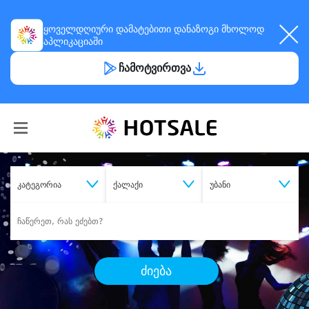
ყოველდღიური
დამატებითი დანაზოგი
მხოლოდ
აპლიკაციაში
ჩამოტვირთვა
კატეგორია
ქალაქი
უბანი
ძიება
შეიძინე
სასურველი მომსახურება