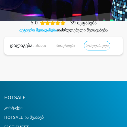
დიდი დანაზოგით
5.0
39 შეფასება
აქტიური შეთავაზება
დასრულებული შეთავაზება
დალაგება:
ახალი
მთავრდება
პოპულარული
დანა
HOTSALE
კონტაქტი
HOTSALE-ის შესახებ